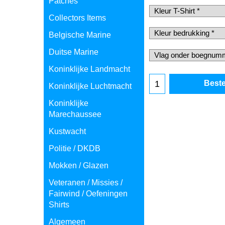
Patches
Collectors Items
Belgische Marine
Duitse Marine
Koninklijke Landmacht
Koninklijke Luchtmacht
Koninklijke
Beste
Marechaussee
Kustwacht
Politie / DKDB
Mokken / Glazen
Veteranen / Missies /
Fairwind / Oefeningen
Shirts
Algemeen