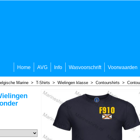
Home
AVG
Info
Wasvoorschrift
Voorwaarden
elgische Marine
>
T-Shirts
>
Wielingen klasse
>
Contourshirts
>
Contou
Wielingen
 onder