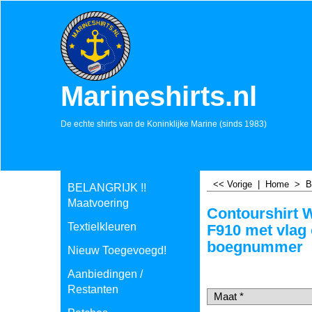
Marineshirts.nl
De echte shirts van de Koninklijke Marine (sinds 1983)
<< Vorige
|
Home
>
B
BELANGRIJK !!
Maatvoering
Contourshirt 
Textielkleuren
F910 met vlag
boegnummer
Nieuw Toegevoegd!
€
20.00
Aanbiedingen /
incl BTW
€
16.53
excl BTW
Restanten