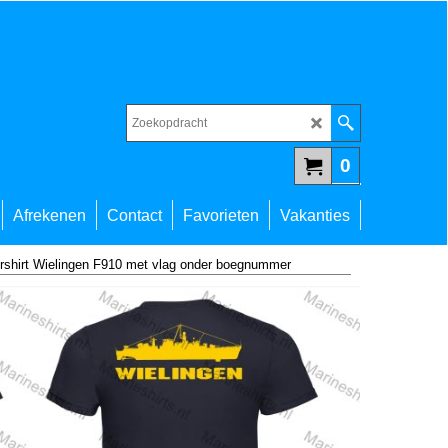
0
Afrekenen
Contact
Favorieten
Vakanties
rshirt Wielingen F910 met vlag onder boegnummer