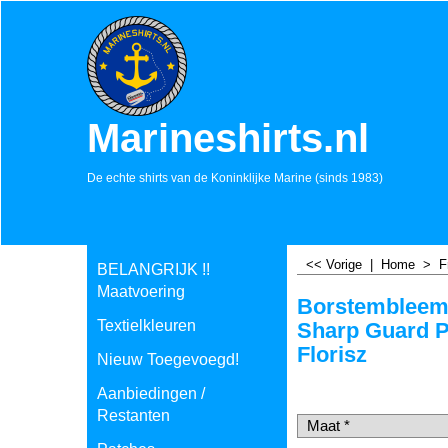
Marineshirts.nl
De echte shirts van de Koninklijke Marine (sinds 1983)
<< Vorige
|
Home
>
F
BELANGRIJK !!
Maatvoering
Borstembleem
Textielkleuren
Sharp Guard P
Florisz
Nieuw Toegevoegd!
€
17.50
Aanbiedingen /
incl BTW
€
14.46
excl BTW
Restanten