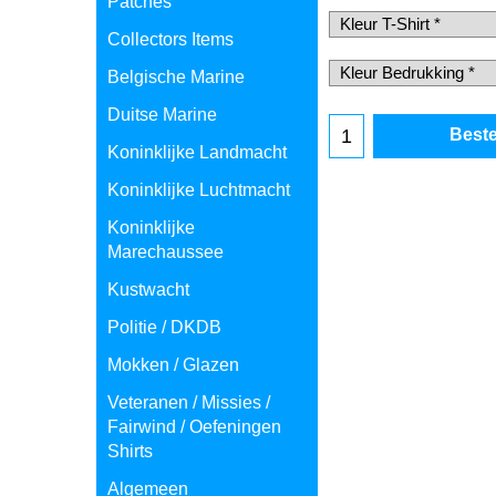
Patches
Collectors Items
Belgische Marine
Duitse Marine
Koninklijke Landmacht
Beste
Koninklijke Luchtmacht
Koninklijke
Marechaussee
Kustwacht
Politie / DKDB
Mokken / Glazen
Veteranen / Missies /
Fairwind / Oefeningen
Shirts
Algemeen