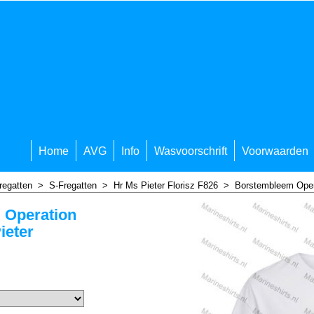
Home
AVG
Info
Wasvoorschrift
Voorwaarden
regatten
>
S-Fregatten
>
Hr Ms Pieter Florisz F826
>
Borstembleem Opera
 Operation
ieter