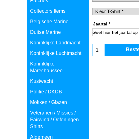
Patches
Collectors Items
Belgische Marine
Duitse Marine
Jaartal
*
Koninklijke Landmacht
Koninklijke Luchtmacht
Beste
Koninklijke
Marechaussee
Kustwacht
Politie / DKDB
Mokken / Glazen
Veteranen / Missies /
Fairwind / Oefeningen
Shirts
Algemeen