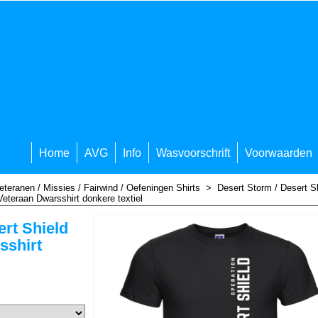
Home
AVG
Info
Wasvoorschrift
Voorwaarden
eteranen / Missies / Fairwind / Oefeningen Shirts
>
Desert Storm / Desert S
Veteraan Dwarsshirt donkere textiel
rt Shield
sshirt
l