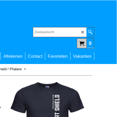
0
Afrekenen
Contact
Favorieten
Vakanties
hield / Phalanx
>