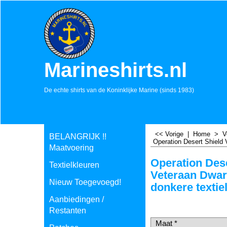
Marineshirts.nl
De echte shirts van de Koninklijke Marine (sinds 1983)
<< Vorige
|
Home
>
V
BELANGRIJK !!
Operation Desert Shield 
Maatvoering
Operation Dese
Textielkleuren
Veteraan Dwar
Nieuw Toegevoegd!
donkere textie
€
17.50
Aanbiedingen /
incl BTW
Restanten
€
14.46
excl BTW