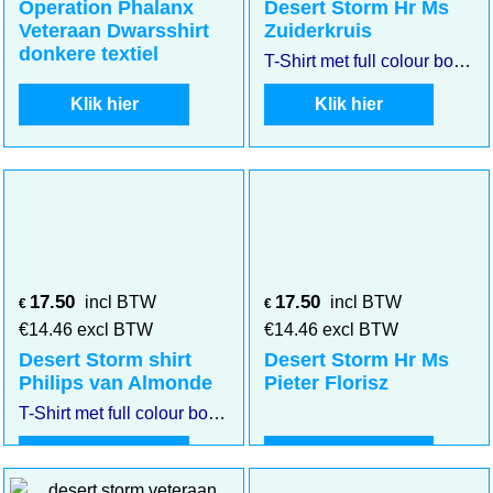
Operation Phalanx
Desert Storm Hr Ms
Veteraan Dwarsshirt
Zuiderkruis
donkere textiel
T-Shirt met full colour borstembleem Desert storm Hr. Ms. Zuiderkruis. Klik op de afbeelding voor een vergroting
Klik hier
Klik hier
17.50
17.50
incl BTW
incl BTW
€
€
€
14.46
excl BTW
€
14.46
excl BTW
Desert Storm shirt
Desert Storm Hr Ms
Philips van Almonde
Pieter Florisz
T-Shirt met full colour borstembleem Desert storm Hr. Ms. Philips van Almonde.
Klik hier
Klik hier