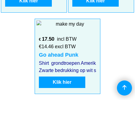
Klik hier
Klik hier
17.50
incl BTW
€
€
14.46
excl BTW
Go ahead Punk
Shirt grondtroepen Amerikaans leger eerste 
Zwarte bedrukking op wit shirt
Klik hier
Eigen ontwerp?? Stuur even een email voor meer info!
Webwinkel gemaakt met
ShopFactory webwinkel