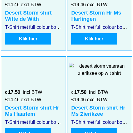
€
14.46
excl BTW
€
14.46
excl BTW
Desert Storm shirt
Desert Storm Hr Ms
Witte de With
Harlingen
T-Shirt met full colour borstembleem Desert storm Hr. Ms. Witte de With.
T-Shirt met full colour borstembleem Desert storm Hr. Ms. Harlingen. Klik op de afbeelding voor een vergroting
Klik hier
Klik hier
17.50
17.50
incl BTW
incl BTW
€
€
€
14.46
excl BTW
€
14.46
excl BTW
Desert Storm shirt Hr
Desert Storm shirt Hr
Ms Haarlem
Ms Zierikzee
T-Shirt met full colour borstembleem Desert storm Hr. Ms. Haarlem
T-Shirt met full colour borstembleem Desert storm Hr. Ms. Zierikzee. Klik op de afbeelding voor een vergroting