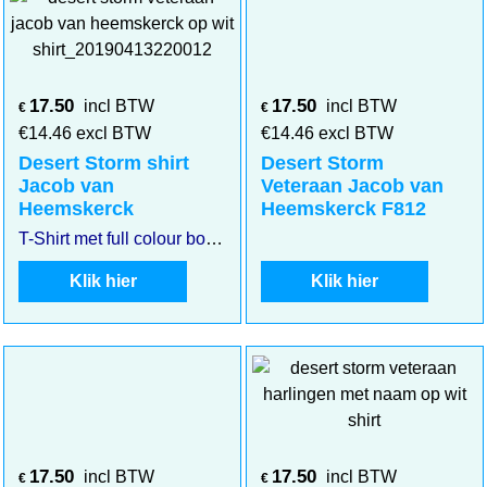
17.50
17.50
incl BTW
incl BTW
€
€
€
14.46
excl BTW
€
14.46
excl BTW
Desert Storm shirt
Desert Storm
Jacob van
Veteraan Jacob van
Heemskerck
Heemskerck F812
T-Shirt met full colour borstembleem Desert storm Hr. Ms. Jacob van Heemskerck. Klik op de afbeelding voor een vergroting
Klik hier
Klik hier
17.50
17.50
incl BTW
incl BTW
€
€