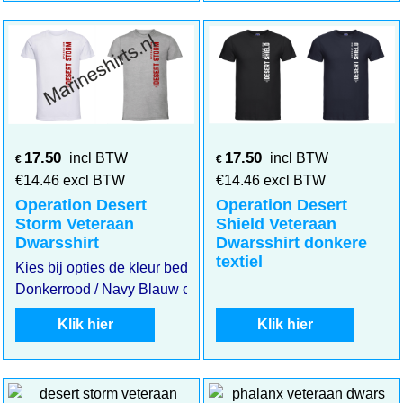
17.50
17.50
incl BTW
incl BTW
€
€
€
14.46
excl BTW
€
14.46
excl BTW
Operation Desert
Operation Desert
Storm Veteraan
Shield Veteraan
Dwarsshirt
Dwarsshirt donkere
textiel
Kies bij opties de kleur bedrukking / shirt en jaartal
Donkerrood / Navy Blauw of Zwarte bedrukking
Klik hier
Klik hier