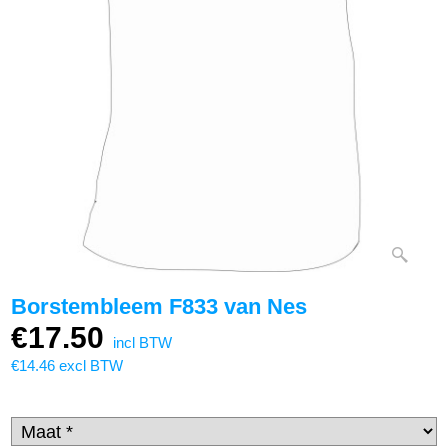
Borstembleem F833 van Nes
€
17.50
incl BTW
€
14.46
excl BTW