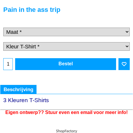
Pain in the ass trip
€
20.00
incl BTW
€
16.53
excl BTW
Bestel
Beschrijving
Eigen ontwerp?? Stuur even een email voor meer info!
3 Kleuren T-Shirts
Webwinkel gemaakt met