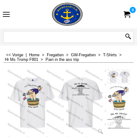
0
<< Vorige
|
Home
>
Fregatten
>
GW-Fregatten
>
T-Shirts
>
Hr Ms Tromp F801
>
Pain in the ass trip