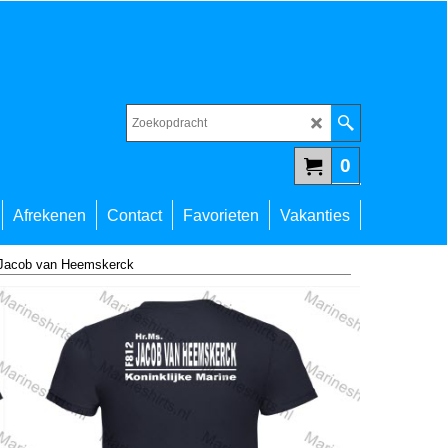
0
Afrekenen
Contact
Favorieten
Vakanties
 Jacob van Heemskerck