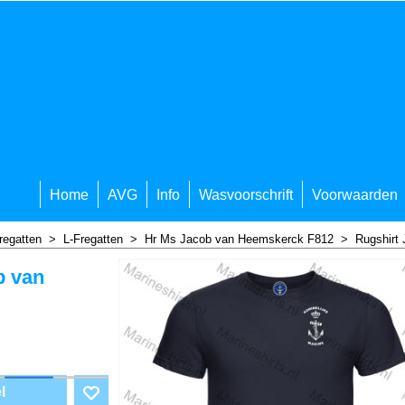
Home
AVG
Info
Wasvoorschrift
Voorwaarden
regatten
>
L-Fregatten
>
Hr Ms Jacob van Heemskerck F812
>
Rugshirt
b van
l