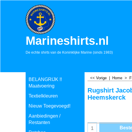
Marineshirts.nl
De echte shirts van de Koninklijke Marine (sinds 1983)
<< Vorige
|
Home
>
F
BELANGRIJK !!
Maatvoering
Rugshirt Jaco
Textielkleuren
Heemskerck
Nieuw Toegevoegd!
Aanbiedingen /
Restanten
Beste