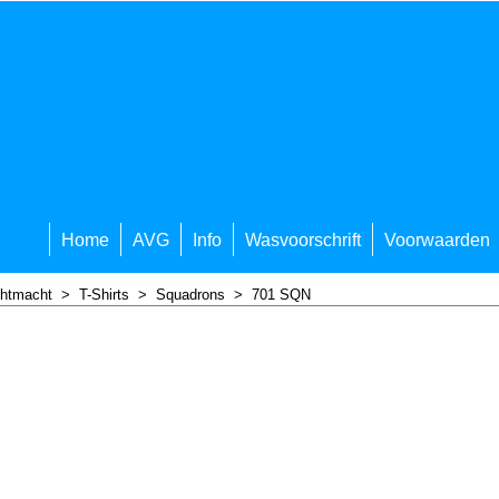
Home
AVG
Info
Wasvoorschrift
Voorwaarden
chtmacht
>
T-Shirts
>
Squadrons
>
701 SQN