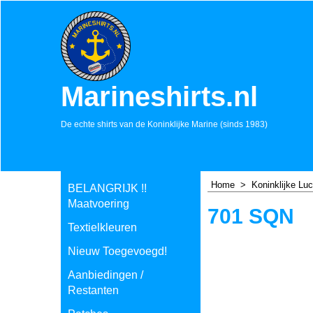
Marineshirts.nl
De echte shirts van de Koninklijke Marine (sinds 1983)
Home
>
Koninklijke Lu
BELANGRIJK !!
Maatvoering
701 SQN
Textielkleuren
Nieuw Toegevoegd!
Aanbiedingen /
Restanten