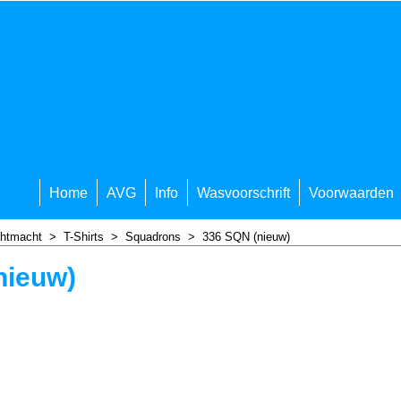
Home
AVG
Info
Wasvoorschrift
Voorwaarden
chtmacht
>
T-Shirts
>
Squadrons
>
336 SQN (nieuw)
nieuw)