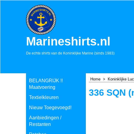
Marineshirts.nl
De echte shirts van de Koninklijke Marine (sinds 1983)
Home
>
Koninklijke Lu
BELANGRIJK !!
Maatvoering
336 SQN (
Textielkleuren
Nieuw Toegevoegd!
Aanbiedingen /
Restanten