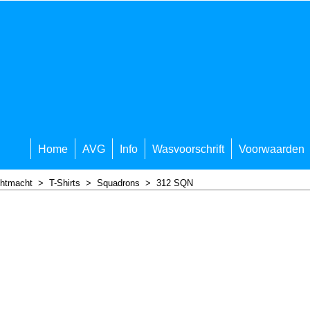
Home
AVG
Info
Wasvoorschrift
Voorwaarden
chtmacht
>
T-Shirts
>
Squadrons
>
312 SQN