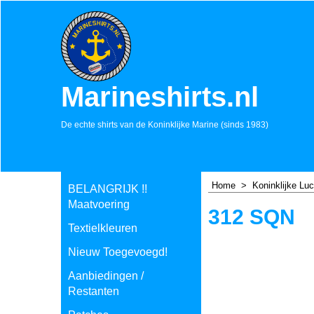
Marineshirts.nl
De echte shirts van de Koninklijke Marine (sinds 1983)
Home
>
Koninklijke Lu
BELANGRIJK !!
Maatvoering
312 SQN
Textielkleuren
Nieuw Toegevoegd!
Aanbiedingen /
Restanten