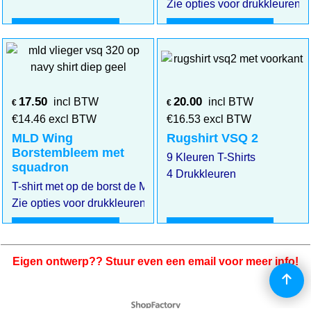
Zie opties voor drukkleuren
Klik hier
Klik hier
17.50
20.00
incl BTW
incl BTW
€
€
€
14.46
excl BTW
€
16.53
excl BTW
MLD Wing
Rugshirt VSQ 2
Borstembleem met
9 Kleuren T-Shirts
squadron
4 Drukkleuren
T-shirt met op de borst de MLD Wing met eronder het squa
Zie opties voor drukkleuren en squadrons.
Klik hier
Klik hier
Eigen ontwerp?? Stuur even een email voor meer info!
Webwinkel gemaakt met