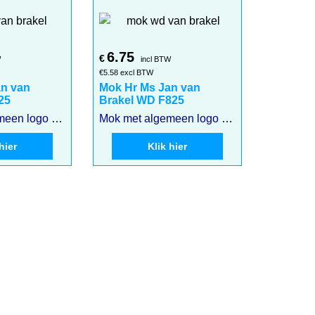
6.75
€
W
incl BTW
€
5.58
excl BTW
an van
Mok Hr Ms Jan van
25
Brakel WD F825
Mok met algemeen logo voor de TD Hr Ms Jan van Brakel F825
Mok met algemeen logo voor de WD Hr Ms Jan van Brakel F825
hier
Klik hier