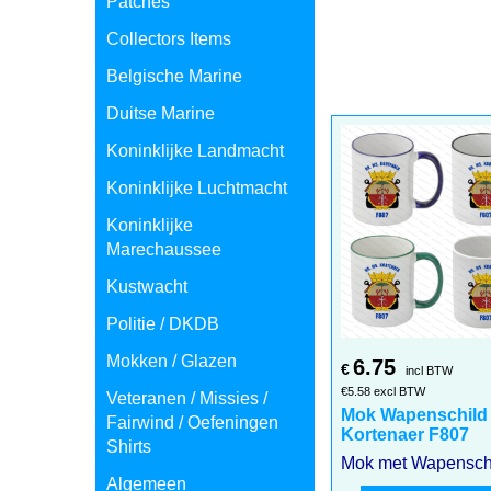
Patches
Collectors Items
Belgische Marine
Duitse Marine
Koninklijke Landmacht
Koninklijke Luchtmacht
Koninklijke
Marechaussee
Kustwacht
Politie / DKDB
Mokken / Glazen
6.75
€
incl BTW
€
5.58
excl BTW
Veteranen / Missies /
Mok Wapenschild
Fairwind / Oefeningen
Kortenaer F807
Shirts
Algemeen