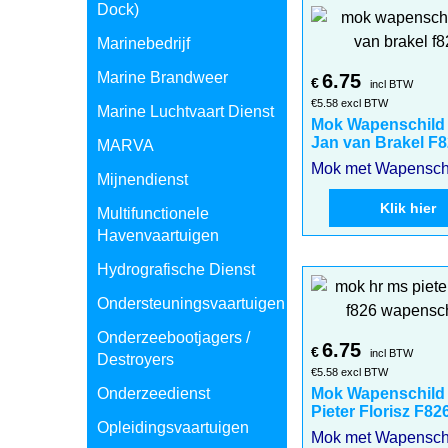
Dock)
Marinebedrijf
Marine Brandweer
6.75
€
incl BTW
€
5.58
excl BTW
Marine Luchtvaart Dienst
Mok Wapenschild
Jan van Brakel F
MARVA
Mijnendienst
Klik hier
Multifunctionele
Havenvaartuigen
Hydrografische Dienst
Ondersteuningsvaartuigen
Onderzeebootjagers /
6.75
€
incl BTW
Destroyers
€
5.58
excl BTW
Onderzeedienst
Mok Wapenschild
Pieter Florisz F82
Opleidingsvaartuigen