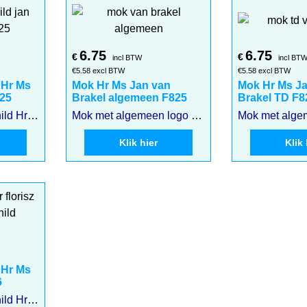
6.75
6.75
€
€
incl BTW
incl BT
€
5.58
excl BTW
€
5.58
excl BTW
 Hr Ms
Mok Hr Ms Jan van
Mok Hr Ms J
825
Brakel algemeen F825
Brakel TD F8
Mok met Wapenschild Hr Ms Jan van Brakel F825
Mok met algemeen logo Hr Ms Jan van Brakel F825
Klik hier
Klik 
 Hr Ms
6
Mok met Wapenschild Hr Ms Pieter Florisz F826