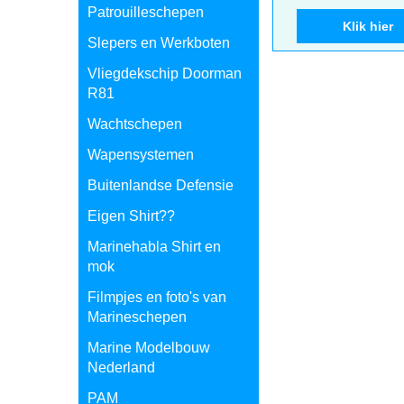
Patrouilleschepen
Klik hier
Slepers en Werkboten
Vliegdekschip Doorman
R81
Wachtschepen
Wapensystemen
Buitenlandse Defensie
Eigen Shirt??
Marinehabla Shirt en
mok
Filmpjes en foto's van
Marineschepen
Marine Modelbouw
Nederland
PAM