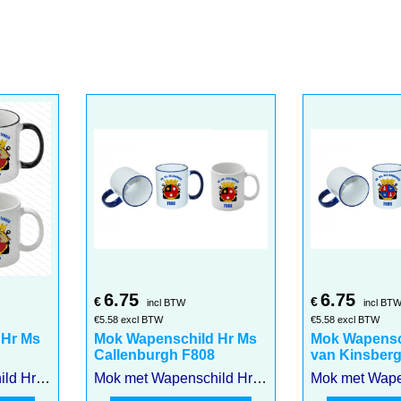
6.75
6.75
€
€
incl BTW
incl BT
€
5.58
excl BTW
€
5.58
excl BTW
 Hr Ms
Mok Wapenschild Hr Ms
Mok Wapensc
Callenburgh F808
van Kinsber
Mok met Wapenschild Hr Ms Kortenaer F807
Mok met Wapenschild Hr Ms Callenburgh F808