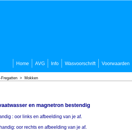
Home
AVG
Info
Wasvoorschrift
Voorwaarden
-Fregatten
>
Mokken
 vaatwasser en magnetron bestendig
ndig : oor links en afbeelding van je af.
handig: oor rechts en afbeelding van je af.