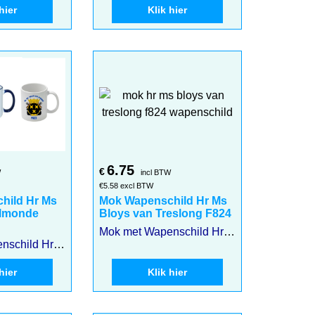
hier
Klik hier
6.75
€
W
incl BTW
€
5.58
excl BTW
hild Hr Ms
Mok Wapenschild Hr Ms
Almonde
Bloys van Treslong F824
Mok met Wapenschild Hr Ms Bloys van Treslong F824
Mok met Wapenschild Hr Ms Philips van Almonde F823
hier
Klik hier