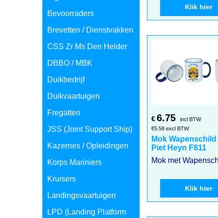
Klik hier
Bevoorraders
Brevetten / Dienstvakken
CSS Zr Ms Den Helder
DBBO / MBK
Duikbedrijf
Duikvaartuigen
Fregatten
6.75
€
incl BTW
JSS (Joint Support Ship)
€
5.58
excl BTW
Mok Wapenschild
Kazernes / Opleidingen
Piet Heyn F811
Korps Mariniers
Kruisers
Klik hier
Landingsvaartuigen
LPD (Landing Platform