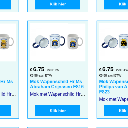
Klik hier
Klik 
6.75
6.75
€
€
incl BTW
incl BT
€
5.58
excl BTW
€
5.58
excl BTW
 Hr Ms
Mok Wapenschild Hr Ms
Mok Wapensc
Abraham Crijnssen F816
Philips van 
F823
Mok met Wapenschild Hr Ms Piet Heyn F811
Mok met Wapenschild Hr Ms Abraham Crijnssen F816
Klik hier
Klik 