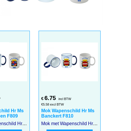
6.75
€
W
incl BTW
€
5.58
excl BTW
hild Hr Ms
Mok Wapenschild Hr Ms
gen F809
Banckert F810
Mok met Wapenschild Hr Ms van Kinsbergen F809
Mok met Wapenschild Hr Ms Banckert F810