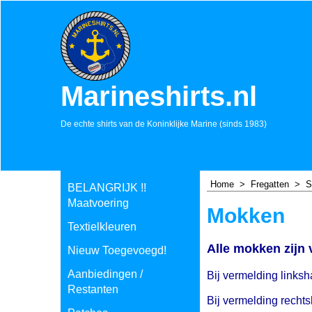
Marineshirts.nl
De echte shirts van de Koninklijke Marine (sinds 1983)
Home
>
Fregatten
>
S
BELANGRIJK !!
Maatvoering
Mokken
Textielkleuren
Alle mokken zijn
Nieuw Toegevoegd!
Aanbiedingen /
Bij vermelding linksha
Restanten
Bij vermelding rechts