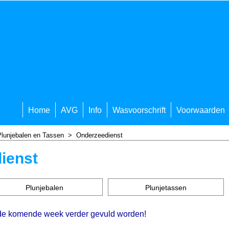
Home
AVG
Info
Wasvoorschrift
Voorwaarden
Plunjebalen en Tassen
>
Onderzeedienst
ienst
Plunjebalen
Plunjetassen
 de komende week verder gevuld worden!