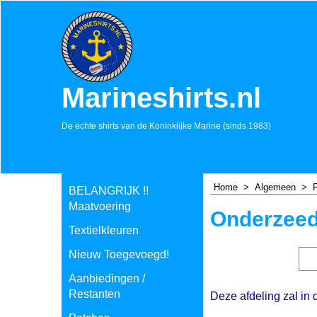
Marineshirts.nl
De echte shirts van de Koninklijke Marine (sinds 1983)
Home
>
Algemeen
>
BELANGRIJK !!
Maatvoering
Onderzeed
Textielkleuren
Nieuw Toegevoegd!
Aanbiedingen /
Restanten
Deze afdeling zal in