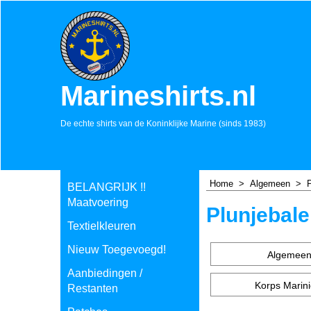
Marineshirts.nl
De echte shirts van de Koninklijke Marine (sinds 1983)
Home
>
Algemeen
>
BELANGRIJK !!
Maatvoering
Plunjebal
Textielkleuren
Nieuw Toegevoegd!
Algemee
Aanbiedingen /
Korps Marini
Restanten