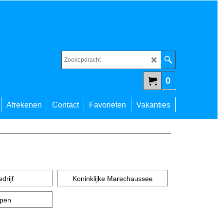
0
Afrekenen
Contact
Favorieten
Vakanties
drijf
Koninklijke Marechaussee
pen