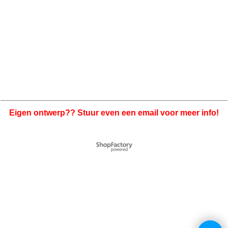
Eigen ontwerp?? Stuur even een email voor meer info!
Webwinkel gemaakt met
ShopFactory webwinkel
software.