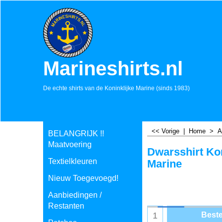
Marineshirts.nl
De echte shirts van de Koninklijke Marine (sinds 1983)
<< Vorige
|
Home
>
A
BELANGRIJK !!
Maatvoering
Dwarsshirt Kon
Textielkleuren
Marine
Nieuw Toegevoegd!
Aanbiedingen /
Restanten
Beste