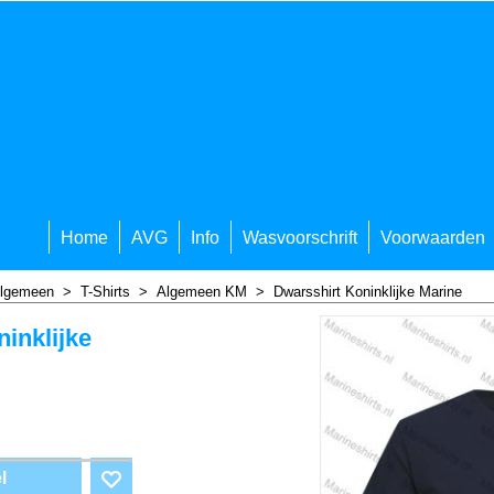
Home
AVG
Info
Wasvoorschrift
Voorwaarden
lgemeen
>
T-Shirts
>
Algemeen KM
>
Dwarsshirt Koninklijke Marine
inklijke
l