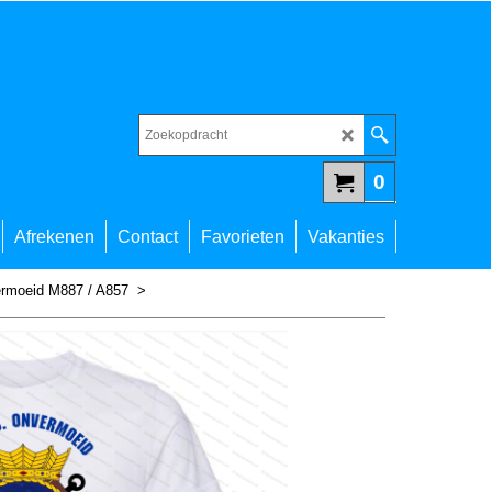
0
Afrekenen
Contact
Favorieten
Vakanties
rmoeid M887 / A857
>