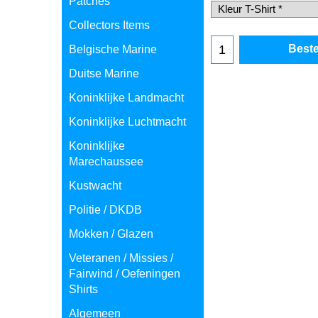
Patches
Collectors Items
Belgische Marine
Duitse Marine
Beste
Koninklijke Landmacht
Koninklijke Luchtmacht
Koninklijke
Marechaussee
Kustwacht
Politie / DKDB
Mokken / Glazen
Veteranen / Missies /
Fairwind / Oefeningen
Shirts
Algemeen