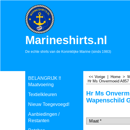
Marineshirts.nl
De echte shirts van de Koninklijke Marine (sinds 1983)
<< Vorige
|
Home
>
M
BELANGRIJK !!
Hr Ms Onvermoeid A857 
Maatvoering
Hr Ms Onverm
Textielkleuren
Wapenschild G
Nieuw Toegevoegd!
€
17.50
incl BTW
Aanbiedingen /
€
14.46
excl BTW
Restanten