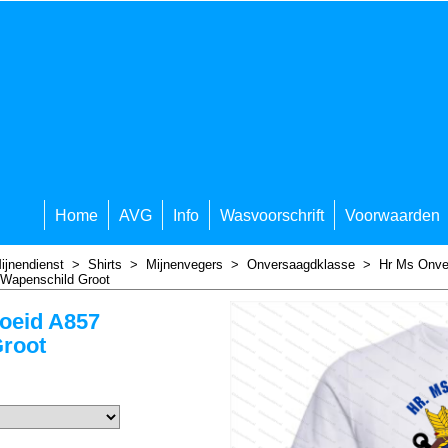
Home
AVG
Info
Wasvoorschrift
Voorwaarden
ijnendienst
>
Shirts
>
Mijnenvegers
>
Onversaagdklasse
>
Hr Ms Onve
Wapenschild Groot
oeid A857
root