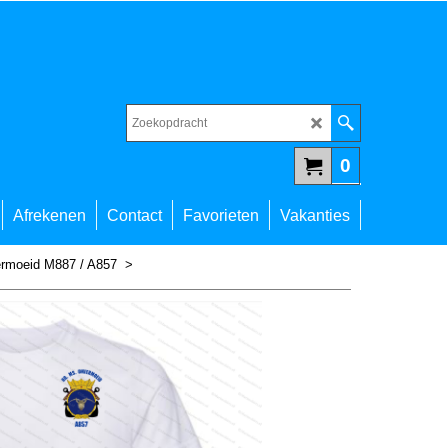
0
Afrekenen
Contact
Favorieten
Vakanties
rmoeid M887 / A857
>