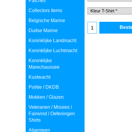
Patches
Collectors Items
Belgische Marine
Duitse Marine
Koninklijke Landmacht
Beste
Koninklijke Luchtmacht
Koninklijke
Marechaussee
Kustwacht
Politie / DKDB
Mokken / Glazen
Veteranen / Missies /
Fairwind / Oefeningen
Shirts
Algemeen