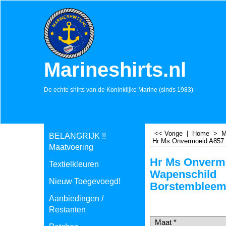
Marineshirts.nl
De echte shirts van de Koninklijke Marine (sinds 1983)
<< Vorige
|
Home
>
M
BELANGRIJK !!
Hr Ms Onvermoeid A857
Maatvoering
Hr Ms Onverm
Textielkleuren
Wapenschild
Nieuw Toegevoegd!
Borstemblee
€
17.50
Aanbiedingen /
incl BTW
Restanten
€
14.46
excl BTW