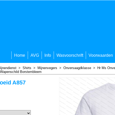
Home
AVG
Info
Wasvoorschrift
Voorwaarden
ijnendienst
>
Shirts
>
Mijnenvegers
>
Onversaagdklasse
>
Hr Ms Onve
 Wapenschild Borstembleem
oeid A857
m