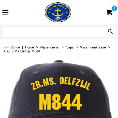
0
<< Vorige
|
Home
>
Mijnendienst
>
Caps
>
Vlissingenklasse
>
Cap ZrMs Delfzijl M844