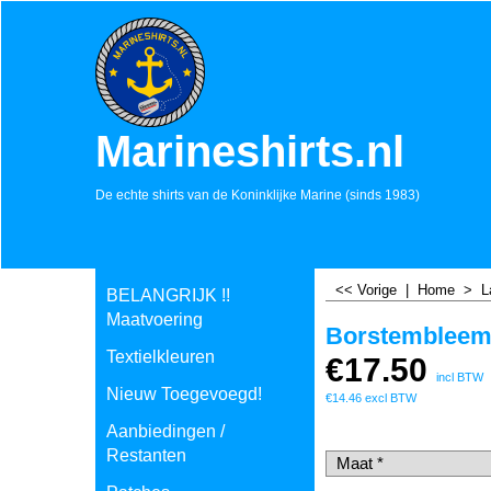
Marineshirts.nl
De echte shirts van de Koninklijke Marine (sinds 1983)
<< Vorige
|
Home
>
L
BELANGRIJK !!
Maatvoering
Borstembleem
Textielkleuren
€
17.50
incl BTW
Nieuw Toegevoegd!
€
14.46
excl BTW
Aanbiedingen /
Restanten