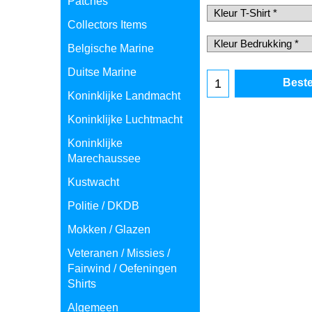
Patches
Collectors Items
Belgische Marine
Duitse Marine
Beste
Koninklijke Landmacht
Koninklijke Luchtmacht
Koninklijke
Marechaussee
Kustwacht
Politie / DKDB
Mokken / Glazen
Veteranen / Missies /
Fairwind / Oefeningen
Shirts
Algemeen