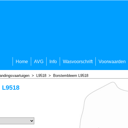
Home
AVG
Info
Wasvoorschrift
Voorwaarden
andingsvaartuigen
>
L9518
>
Borstembleem L9518
 L9518