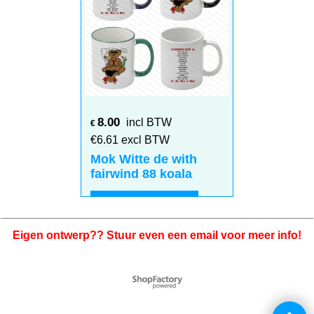
8.00
incl BTW
€
€
6.61
excl BTW
Mok Witte de with
fairwind 88 koala
Klik hier
Eigen ontwerp?? Stuur even een email voor meer info!
Webwinkel gemaakt met
ShopFactory webwinkel
software.