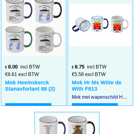
8.00
6.75
incl BTW
incl BTW
€
€
€
6.61
excl BTW
€
5.58
excl BTW
Mok Heemskerck
Mok Hr Ms Witte de
Stanavforlant 88 (2)
With F813
Mok met wapenschild Hr Ms Witte de With F813
Klik hier
Klik hier