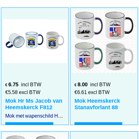
6.75
8.00
incl BTW
incl BTW
€
€
€
5.58
excl BTW
€
6.61
excl BTW
Mok Hr Ms Jacob van
Mok Heemskerck
Heemskerck F812
Stanavforlant 88
Mok met wapenschild Hr Ms Jacob van Heemskerck F812
Klik hier
Klik hier