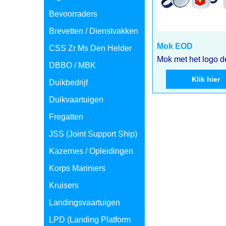
Bevoorraders
Brevetten / Dienstvakken
6.75
€
incl BTW
CSS Zr Ms Den Helder
€
5.58
excl BTW
DBBO / MBK
Mok EOD
Duikbedrijf
Duikvaartuigen
Klik hier
Fregatten
JSS (Joint Support Ship)
Kazernes / Opleidingen
Korps Mariniers
Kruisers
Landingsvaartuigen
LPD (Landing Platform