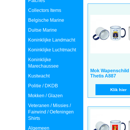
Patches
Collectors Items
Belgische Marine
Duitse Marine
Koninklijke Landmacht
Koninklijke Luchtmacht
Koninklijke
Marechaussee
6.75
€
incl BTW
Kustwacht
€
5.58
excl BTW
Mok Wapenschild
Politie / DKDB
Thetis A887
Mokken / Glazen
Klik hier
Veteranen / Missies /
Fairwind / Oefeningen
Shirts
Algemeen