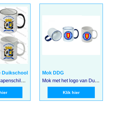
6.75
€
W
incl BTW
€
5.58
excl BTW
e Duikschool
Mok DDG
Mok met het wapenschild van Defensie Duikschool
Mok met het logo van Duik en Demonteergroep
hier
Klik hier