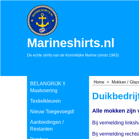
Marineshirts.nl
De echte shirts van de Koninklijke Marine (sinds 1983)
Home
>
Mokken / Glaz
BELANGRIJK !!
Maatvoering
Duikbedrij
Textielkleuren
Alle mokken zijn
Nieuw Toegevoegd!
Aanbiedingen /
Bij vermelding linksha
Restanten
Bij vermelding rechts