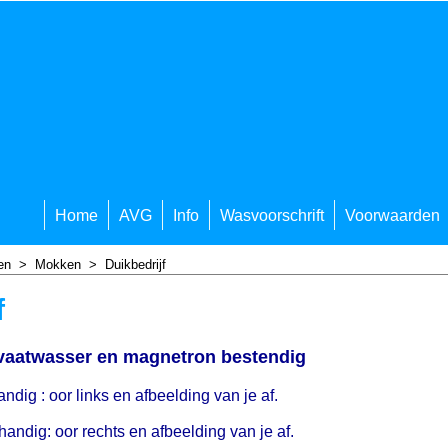
Home
AVG
Info
Wasvoorschrift
Voorwaarden
en
>
Mokken
>
Duikbedrijf
f
 vaatwasser en magnetron bestendig
ndig : oor links en afbeelding van je af.
handig: oor rechts en afbeelding van je af.