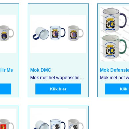
6.75
6.75
€
€
incl BTW
incl BT
€
5.58
excl BTW
€
5.58
excl BTW
 Hr Ms
Mok DMC
Mok Defensi
Mok met het wapenschild van het Duikmedisch Centrum
Klik hier
Klik 