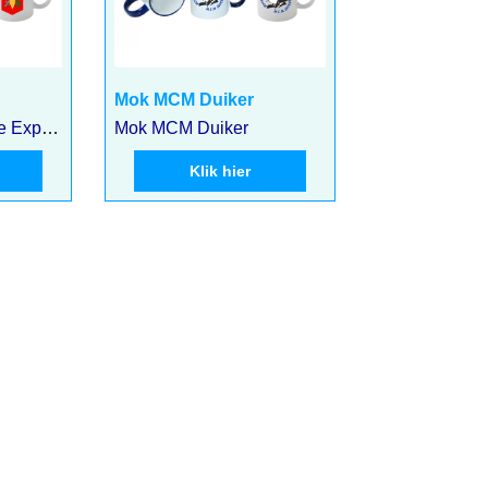
6.75
€
incl BTW
€
5.58
excl BTW
Mok MCM Duiker
Mok met het logo de Explosieven Opruimingdienst
Mok MCM Duiker
Klik hier