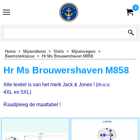
0
Home
>
Mijnendienst
>
Shirts
>
Mijnenvegers
>
Beemsterklasse
>
Hr Ms Brouwershaven M858
Hr Ms Brouwershaven M858
Alle textiel is van het merk Jack & Jones ! (m.u.v.
4XL en 5XL)
Raadpleeg de maattabel !