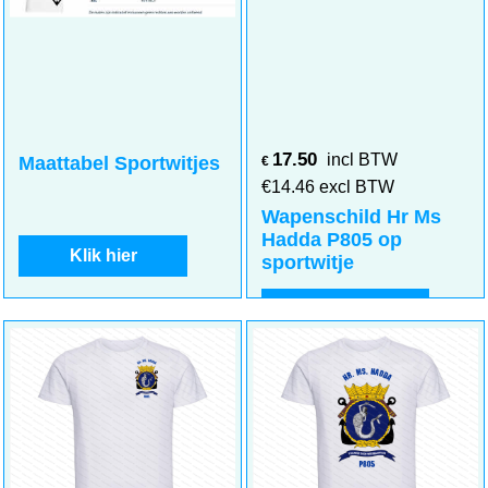
17.50
incl BTW
Maattabel Sportwitjes
€
€
14.46
excl BTW
Wapenschild Hr Ms
Hadda P805 op
Klik hier
sportwitje
Klik hier