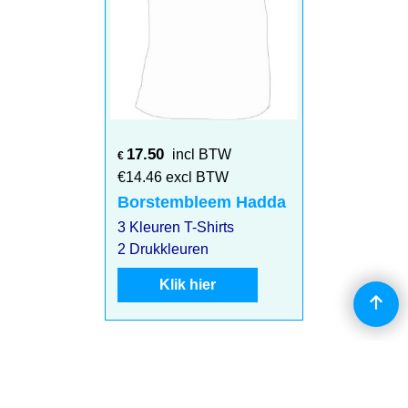
17.50
incl BTW
€
€
14.46
excl BTW
Borstembleem Hadda
3 Kleuren T-Shirts
2 Drukkleuren
Klik hier
Eigen ontwerp?? Stuur even een email voor meer info!