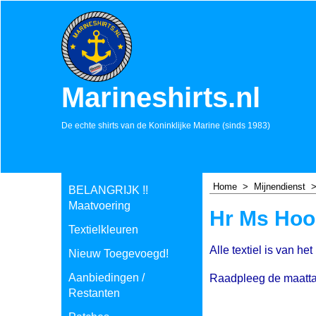
Marineshirts.nl
De echte shirts van de Koninklijke Marine (sinds 1983)
Home
>
Mijnendienst
BELANGRIJK !!
Maatvoering
Hr Ms Ho
Textielkleuren
Alle textiel is van he
Nieuw Toegevoegd!
Aanbiedingen /
Raadpleeg de maatta
Restanten