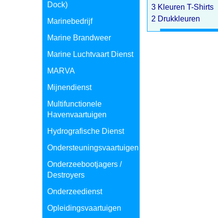
Dock)
3 Kleuren T-Shirts
2 Drukkleuren
Marinebedrijf
Marine Brandweer
Klik hier
Marine Luchtvaart Dienst
MARVA
Mijnendienst
Multifunctionele
Havenvaartuigen
Hydrografische Dienst
Ondersteuningsvaartuigen
Onderzeebootjagers /
Destroyers
Onderzeedienst
Opleidingsvaartuigen