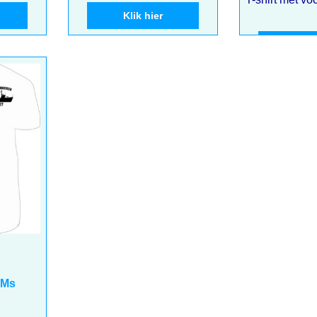
Klik hier
Klik 
 Ms