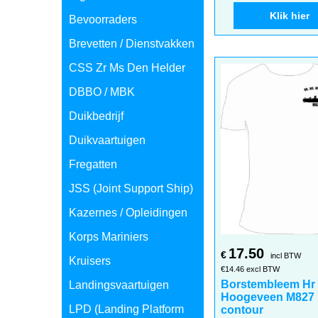
Klik hier
Bevoorraders
Brevetten / Dienstvakken
CSS Zr Ms Den Helder
DBBO / MBK
Duikbedrijf
Duikvaartuigen
Fregatten
JSS (Joint Support Ship)
Kazernes / Opleidingen
Korps Mariniers
17.50
€
incl BTW
Kruisers
€
14.46
excl BTW
Borstembleem Hr
Landingsvaartuigen
Hoogeveen M827
LPD (Landing Platform
contour