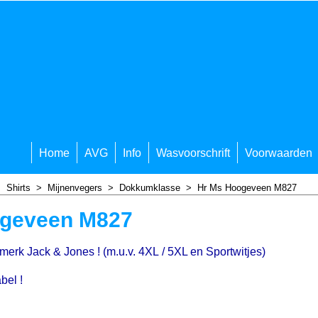
Home
AVG
Info
Wasvoorschrift
Voorwaarden
>
Shirts
>
Mijnenvegers
>
Dokkumklasse
>
Hr Ms Hoogeveen M827
ogeveen M827
t merk Jack & Jones ! (m.u.v. 4XL / 5XL en Sportwitjes)
bel !