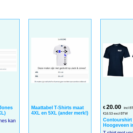
20.00
 Jones
Maattabel T-Shirts maat
€
incl 
XL)
4XL en 5XL (ander merk!)
€
16.53
excl BTW
Contourshirt
es kan kleiner uitvallen. Meet goed uw maat op!
Hoogeveen in