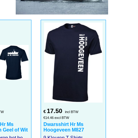
17.50
€
BTW
incl BTW
€
14.46
excl BTW
 Hr Ms
Dwarsshirt Hr Ms
 Geel of Wit
Hoogeveen M827
T-shirt met voorop het boegnummer van het schip en achterop groot de naam en contour van het schip
9 Kleuren T-Shirts