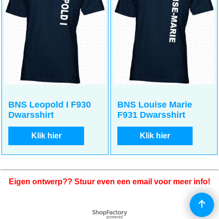
BNS Leopold I F930
BNS Louise Marie
Dwarsshirt
F931 Dwarsshirt
Klik hier
Klik hier
Eigen ontwerp?? Stuur even een email voor meer info!
Webwinkel gemaakt met
ShopFactory webwinkel