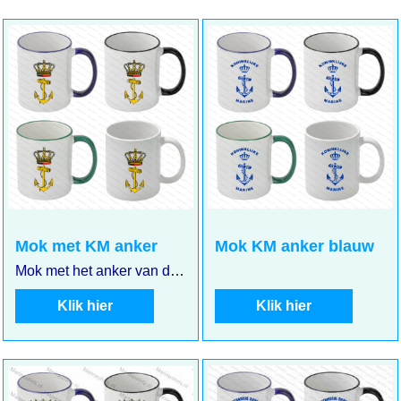
6.75
6.75
incl BTW
incl BTW
€
€
€
5.58
excl BTW
€
5.58
excl BTW
Mok met KM anker
Mok KM anker blauw
Mok met het anker van de Koninklijke Marine
Klik hier
Klik hier