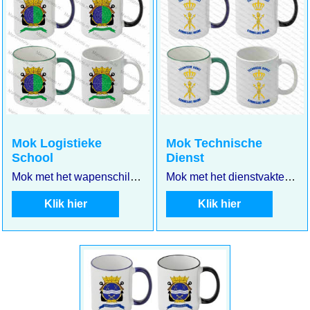
6.75
6.75
incl BTW
incl BTW
€
€
€
5.58
excl BTW
€
5.58
excl BTW
Mok Logistieke
Mok Technische
School
Dienst
Mok met het wapenschild van de Logistieke School
Mok met het dienstvakteken van de Technische Dienst
Klik hier
Klik hier