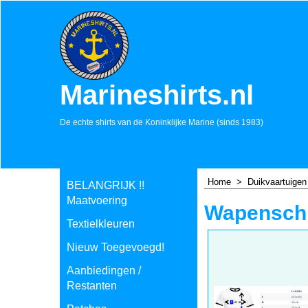
Marineshirts.nl
De echte shirts van de Koninklijke Marine (sinds 1983)
Home
>
Duikvaartuigen
BELANGRIJK !!
Maatvoering
Wapenschi
Textielkleuren
Nieuw Toegevoegd!
Aanbiedingen /
Restanten