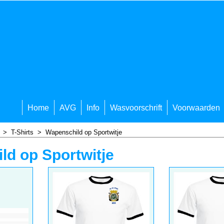
Home
AVG
Info
Wasvoorschrift
Voorwaarden
>
T-Shirts
>
Wapenschild op Sportwitje
ld op Sportwitje