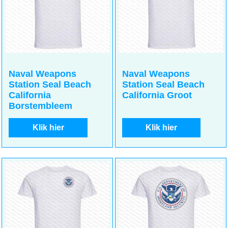
17.50
17.50
incl BTW
incl BTW
€
€
€
14.46
excl BTW
€
14.46
excl BTW
Naval Weapons
Naval Weapons
Station Seal Beach
Station Seal Beach
California
California Groot
Borstembleem
Klik hier
Klik hier