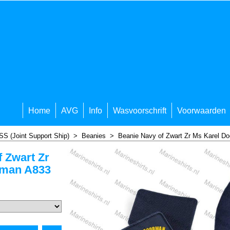
Home
AVG
Info
Wasvoorschrift
Voorwaarden
SS (Joint Support Ship)
>
Beanies
>
Beanie Navy of Zwart Zr Ms Karel D
 Zwart Zr
rman A833