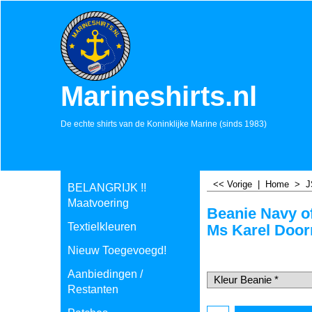
Marineshirts.nl
De echte shirts van de Koninklijke Marine (sinds 1983)
<< Vorige
|
Home
>
J
BELANGRIJK !!
Maatvoering
Beanie Navy of
Textielkleuren
Ms Karel Doo
€
14.50
Nieuw Toegevoegd!
incl BTW
€
11.98
excl BTW
Aanbiedingen /
Restanten