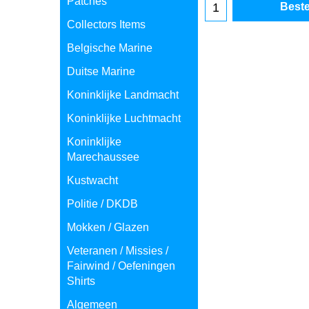
Patches
Collectors Items
Beste
Belgische Marine
Duitse Marine
Koninklijke Landmacht
Koninklijke Luchtmacht
Koninklijke
Marechaussee
Kustwacht
Politie / DKDB
Mokken / Glazen
Veteranen / Missies /
Fairwind / Oefeningen
Shirts
Algemeen