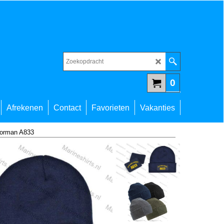
0
Afrekenen
Contact
Favorieten
Vakanties
oorman A833