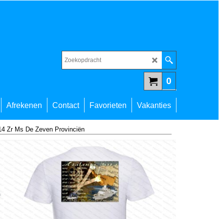
0
Afrekenen
Contact
Favorieten
Vakanties
14 Zr Ms De Zeven Provinciën