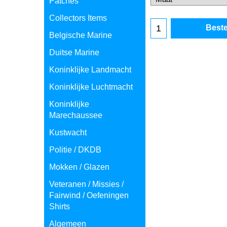
Patches
Collectors Items
Beste
Belgische Marine
Duitse Marine
Koninklijke Landmacht
Koninklijke Luchtmacht
Koninklijke
Marechaussee
Kustwacht
Politie / DKDB
Mokken / Glazen
Veteranen / Missies /
Fairwind / Oefeningen
Shirts
Algemeen