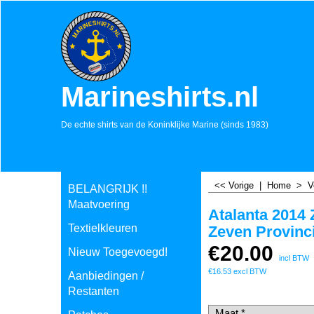
Marineshirts.nl
De echte shirts van de Koninklijke Marine (sinds 1983)
<< Vorige
|
Home
>
V
BELANGRIJK !!
Maatvoering
Atalanta 2014 
Textielkleuren
Zeven Provinc
€
20.00
Nieuw Toegevoegd!
incl BTW
€
16.53
excl BTW
Aanbiedingen /
Restanten