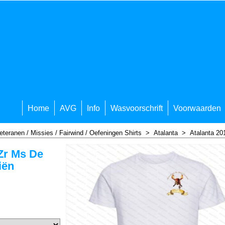
Home
AVG
Info
Wasvoorschrift
Voorwaarden
eteranen / Missies / Fairwind / Oefeningen Shirts
>
Atalanta
>
Atalanta 20
Zr Ms De
iën