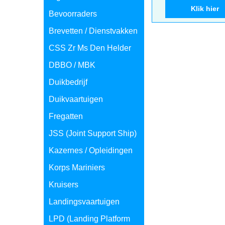
Bevoorraders
Klik hier
Brevetten / Dienstvakken
CSS Zr Ms Den Helder
DBBO / MBK
Duikbedrijf
Duikvaartuigen
Fregatten
JSS (Joint Support Ship)
Kazernes / Opleidingen
Korps Mariniers
Kruisers
Landingsvaartuigen
LPD (Landing Platform