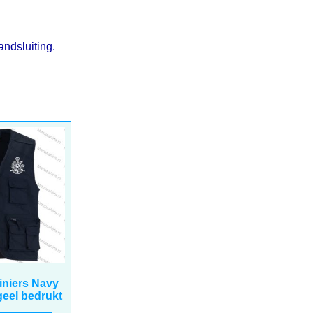
andsluiting.
BTW
iniers Navy