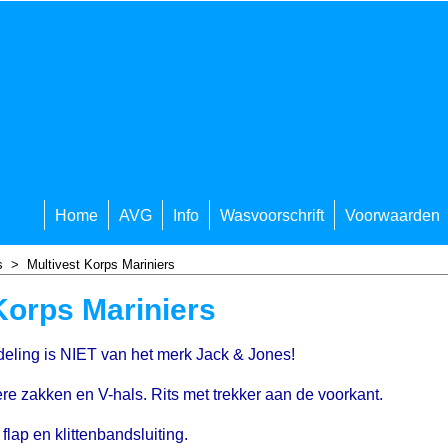
Home
AVG
Info
Wasvoorschrift
Voorwaarden
s
>
Multivest Korps Mariniers
Korps Mariniers
afdeling is NIET van het merk Jack & Jones!
e zakken en V-hals. Rits met trekker aan de voorkant.
flap en klittenbandsluiting.