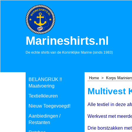
Marineshirts.nl
De echte shirts van de Koninklijke Marine (sinds 1983)
Home
>
Korps Marinier
BELANGRIJK !!
Maatvoering
Multivest 
Textielkleuren
Alle textiel in deze 
Nieuw Toegevoegd!
Aanbiedingen /
Werkvest met meerder
Restanten
Drie borstzakken met 