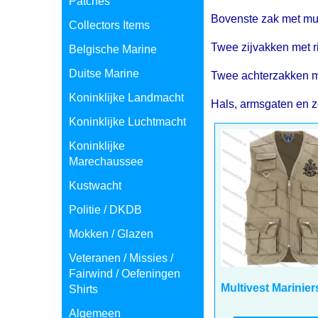
Patches
Bovenste zak met mult
Collectors Items
Twee zijvakken met ri
Belgische Marine
Duitse Marine
Twee achterzakken met
Koninklijke Landmacht
Hals, armsgaten en z
Koninklijke Luchtmacht
Koninklijke
Marechaussee
Kustwacht
Politie / DKDB
Mokken / Glazen
Veteranen / Missies /
Fairwind / Oefeningen
24.50
€
Shirts
incl BTW
€
20.25
excl BTW
Algemeen
Multivest Marinie