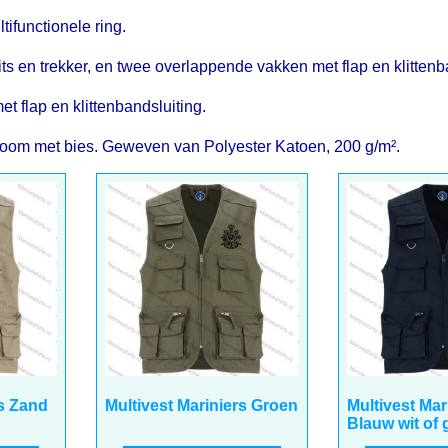
ifunctionele ring.
ts en trekker, en twee overlappende vakken met flap en klittenb
 flap en klittenbandsluiting.
oom met bies. Geweven van Polyester Katoen, 200 g/m².
24.50
24.50
€
€
incl BTW
incl 
€
20.25
excl BTW
€
20.25
excl BTW
rs Zand
Multivest Mariniers Groen
Multivest Mar