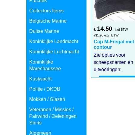
Patches
Collectors Items
Belgische Marine
14.50
€
incl BTW
Duitse Marine
€
11.98
excl BTW
Koninklijke Landmacht
Cap M-Fregat met
contour
Koninklijke Luchtmacht
Zie opties voor
Koninklijke
scheepsnamen en
Marechaussee
uitvoeringen.
Kustwacht
Klik hier
Politie / DKDB
Mokken / Glazen
Veteranen / Missies /
Fairwind / Oefeningen
Shirts
Algemeen