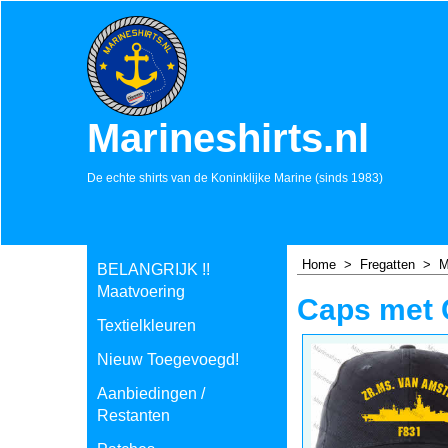
Marineshirts.nl
De echte shirts van de Koninklijke Marine (sinds 1983)
Home
>
Fregatten
>
M
BELANGRIJK !!
Maatvoering
Caps met 
Textielkleuren
Nieuw Toegevoegd!
Aanbiedingen /
Restanten