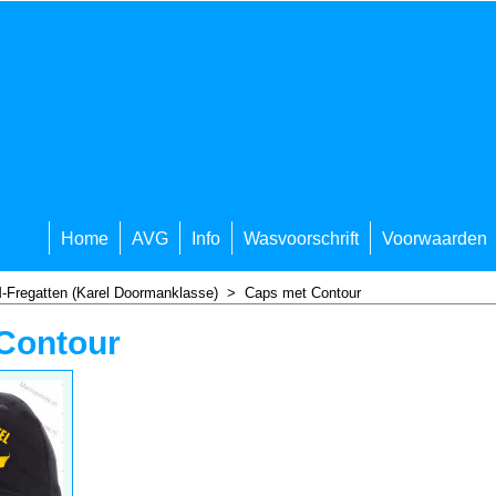
Home
AVG
Info
Wasvoorschrift
Voorwaarden
-Fregatten (Karel Doormanklasse)
>
Caps met Contour
Contour