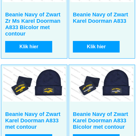
14.50
14.50
incl BTW
incl BTW
€
€
€
11.98
excl BTW
€
11.98
excl BTW
Beanie Navy of Zwart
Beanie Navy of Zwart
Zr Ms Karel Doorman
Karel Doorman A833
A833 Bicolor met
contour
Klik hier
Klik hier
14.50
14.50
incl BTW
incl BTW
€
€
€
11.98
excl BTW
€
11.98
excl BTW
Beanie Navy of Zwart
Beanie Navy of Zwart
Karel Doorman A833
Karel Doorman A833