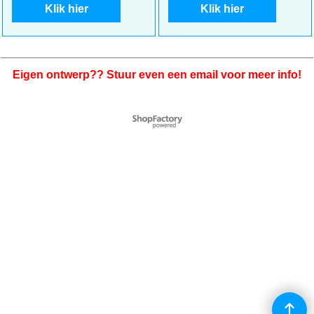
met contour
Bicolor met contour
Klik hier
Klik hier
Eigen ontwerp?? Stuur even een email voor meer info!
Webwinkel gemaakt met
ShopFactory webwinkel
software.