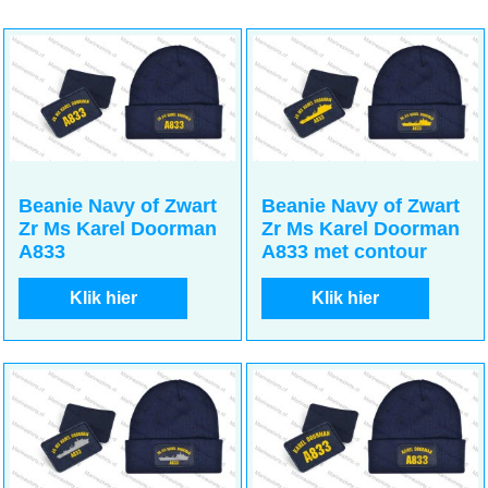
14.50
14.50
incl BTW
incl BTW
€
€
€
11.98
excl BTW
€
11.98
excl BTW
Beanie Navy of Zwart
Beanie Navy of Zwart
Zr Ms Karel Doorman
Zr Ms Karel Doorman
A833
A833 met contour
Klik hier
Klik hier