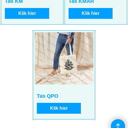
4.50
4.50
incl BTW
incl BTW
€
€
€
3.72
excl BTW
€
3.72
excl BTW
Tas KM
Tas KMAR
Klik hier
Klik hier
4.50
incl BTW
€
€
3.72
excl BTW
Tas QPO
Klik hier